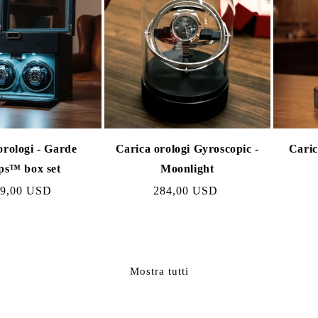
orologi - Garde
Carica orologi Gyroscopic -
Caric
s™ box set
Moonlight
zzo
19,00 USD
Prezzo
284,00 USD
male
normale
Mostra tutti