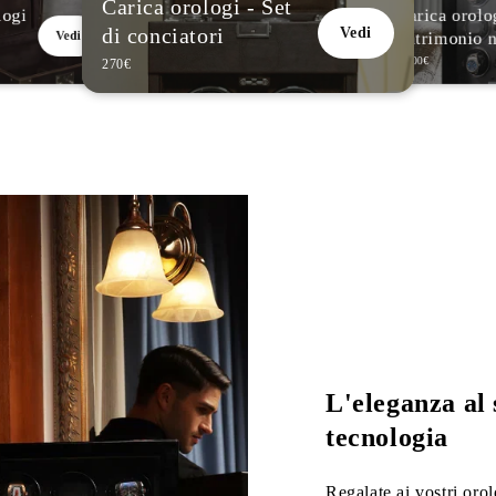
Carica orologi - Set
logi
Carica orolo
di conciatori
Vedi
Patrimonio n
Vedi
2 000€
270€
L'eleganza al 
tecnologia
Regalate ai vostri orol