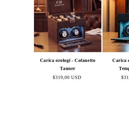
Carica orologi - Cofanetto
Carica 
Tanner
Temp
Prezzo
$319,00 USD
Pre
$3
normale
nor