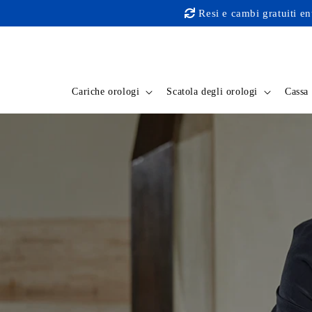
e passare
Resi e cambi gratuiti entro 30 gio
al
contenuto
Cariche orologi
Scatola degli orologi
Cassa 