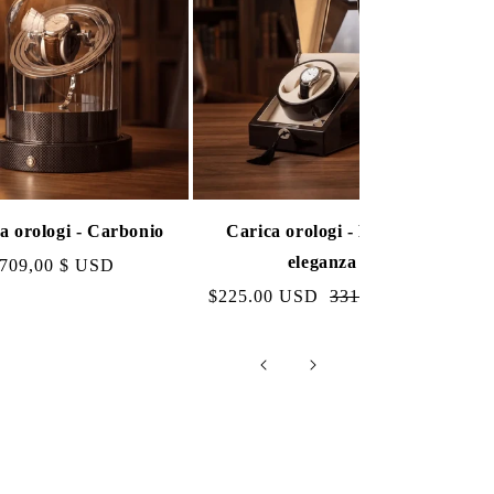
a orologi - Carbonio
Carica orologi - Doppia
C
eleganza
Prezzo
709,00 $ USD
normale
Prezzo
$225.00 USD
Prezzo
331,00 USD
di
normale
liquidazione