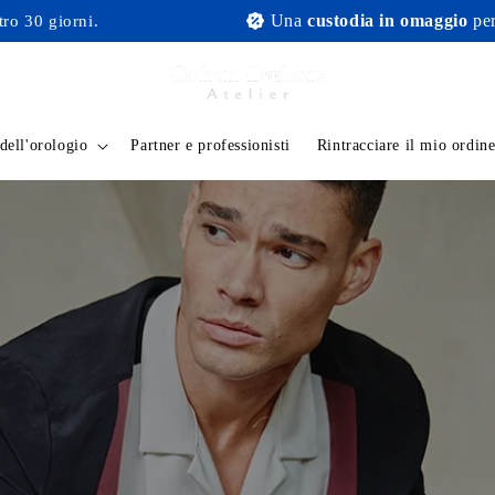
Una
custodia in omaggio
per ogni acq
rni.
dell'orologio
Partner e professionisti
Rintracciare il mio ordin