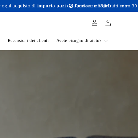
uisto di
importo pari o superiore a 350 €.
Resi e cambi gratuiti entro 30 giorni.
Connessione
Cestino
e
Recensioni dei clienti
Avete bisogno di aiuto?